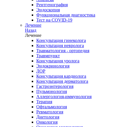
Рентгенография
Эндоскопия
Функциональная диагностика
Тест на COVID-19
Лечение
Назад
Лечение
Консультация гинеколога
Консультация невролога
Травматология - ортопедия
Травмпункт
Консультация уролога
Эндокринология
ЛОР
Консультация кардиолога
Консультация дерматолога
Гастроэнтерология
Пульмонология
Аллергология-иммунология
Терапия
Офтальмология
Ревматология
Диетология
Онкология