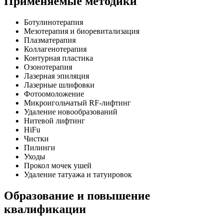
Применяемые методики
Ботулинотерапия
Мезотерапия и биоревитализация
Плазматерапия
Коллагенотерапия
Контурная пластика
Озонотерапия
Лазерная эпиляция
Лазерные шлифовки
Фотоомоложение
Микроигольчатый RF-лифтинг
Удаление новообразований
Нитевой лифтинг
HiFu
Чистки
Пилинги
Уходы
Прокол мочек ушей
Удаление татуажа и татуировок
Образование и повышение
квалификации