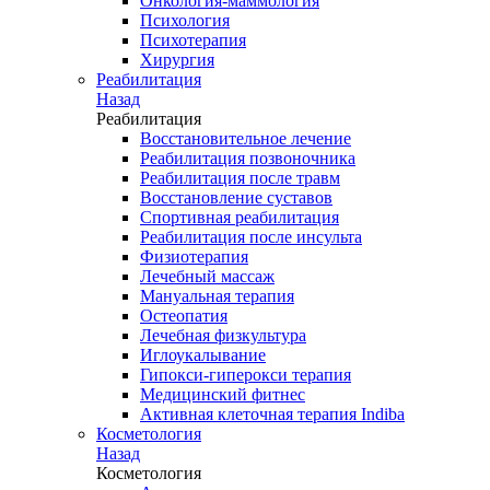
Онкология-маммология
Психология
Психотерапия
Хирургия
Реабилитация
Назад
Реабилитация
Восстановительное лечение
Реабилитация позвоночника
Реабилитация после травм
Восстановление суставов
Спортивная реабилитация
Реабилитация после инсульта
Физиотерапия
Лечебный массаж
Мануальная терапия
Остеопатия
Лечебная физкультура
Иглоукалывание
Гипокси-гиперокси терапия
Медицинский фитнес
Активная клеточная терапия Indiba
Косметология
Назад
Косметология