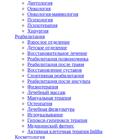
Диетология
Онкология
Онкология-маммология
Психология
Психотерапия
Хирургия
Реабилитация
Взрослое отделение
Детское отделение
Восстановительное лечение
Реабилитация позвоночника
Реабилитация после травм
Восстановление суставов
Спортивная реабилитация
Реабилитация после инсульта
Физиотерапия
Лечебный массаж
Мануальная терапия
Остеопатия
Лечебная физкультура
Иглоукалывание
Гипокси-гиперокси терапия
Медицинский фитнес
Активная клеточная терапия Indiba
Косметология