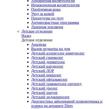
Аппаратная косметология
Инъекционная косметология
Проблемная кожа
Уход за кожей
Процедуры по телу
Антивозрастные программы
Лазерная эпиляция
Детское отделение
Назад
Детское отделение
Анализы
Вызов педиатра на дом
Детский аллерголог-иммунолог
Детский гинеколог
Детский дерматолог
Детский кардиолог
Детский ЛОР
Детский невролог
Детский офтальмолог
Детский травматолог-ортопед
Детский уролог
Детский хирург
Детский эндокринолог
Диагностика заболеваний позвоночника и
осанки на аппарате Diers