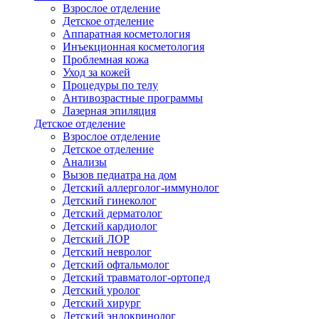
Взрослое отделение
Детское отделение
Аппаратная косметология
Инъекционная косметология
Проблемная кожа
Уход за кожей
Процедуры по телу
Антивозрастные программы
Лазерная эпиляция
Детское отделение
Взрослое отделение
Детское отделение
Анализы
Вызов педиатра на дом
Детский аллерголог-иммунолог
Детский гинеколог
Детский дерматолог
Детский кардиолог
Детский ЛОР
Детский невролог
Детский офтальмолог
Детский травматолог-ортопед
Детский уролог
Детский хирург
Детский эндокринолог