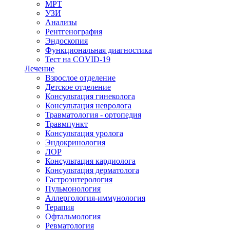
МРТ
УЗИ
Анализы
Рентгенография
Эндоскопия
Функциональная диагностика
Тест на COVID-19
Лечение
Взрослое отделение
Детское отделение
Консультация гинеколога
Консультация невролога
Травматология - ортопедия
Травмпункт
Консультация уролога
Эндокринология
ЛОР
Консультация кардиолога
Консультация дерматолога
Гастроэнтерология
Пульмонология
Аллергология-иммунология
Терапия
Офтальмология
Ревматология