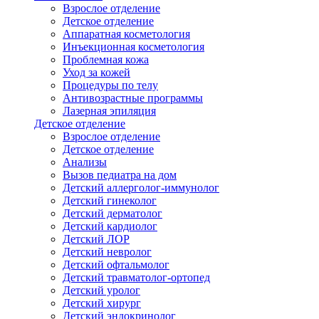
Взрослое отделение
Детское отделение
Аппаратная косметология
Инъекционная косметология
Проблемная кожа
Уход за кожей
Процедуры по телу
Антивозрастные программы
Лазерная эпиляция
Детское отделение
Взрослое отделение
Детское отделение
Анализы
Вызов педиатра на дом
Детский аллерголог-иммунолог
Детский гинеколог
Детский дерматолог
Детский кардиолог
Детский ЛОР
Детский невролог
Детский офтальмолог
Детский травматолог-ортопед
Детский уролог
Детский хирург
Детский эндокринолог