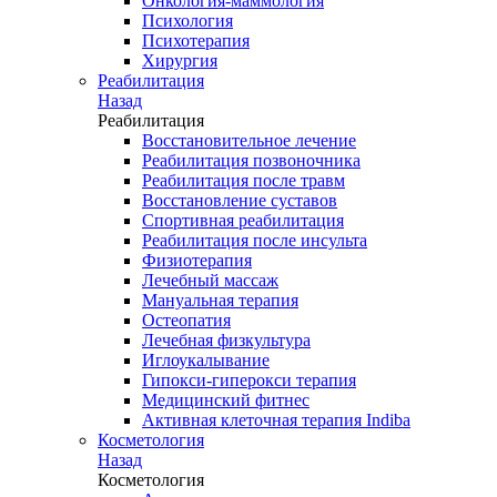
Онкология-маммология
Психология
Психотерапия
Хирургия
Реабилитация
Назад
Реабилитация
Восстановительное лечение
Реабилитация позвоночника
Реабилитация после травм
Восстановление суставов
Спортивная реабилитация
Реабилитация после инсульта
Физиотерапия
Лечебный массаж
Мануальная терапия
Остеопатия
Лечебная физкультура
Иглоукалывание
Гипокси-гиперокси терапия
Медицинский фитнес
Активная клеточная терапия Indiba
Косметология
Назад
Косметология