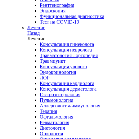
Рентгенография
Эндоскопия
Функциональная диагностика
Тест на COVID-19
Лечение
Назад
Лечение
Консультация гинеколога
Консультация невролога
Травматология - ортопедия
Травмпункт
Консультация уролога
Эндокринология
ЛОР
Консультация кардиолога
Консультация дерматолога
Гастроэнтерология
Пульмонология
Аллергология-иммунология
Терапия
Офтальмология
Ревматология
Диетология
Онкология