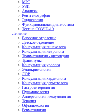
МРТ
УЗИ
Анализы
Рентгенография
Эндоскопия
Функциональная диагностика
Тест на COVID-19
Лечение
Взрослое отделение
Детское отделение
Консультация гинеколога
Консультация невролога
Травматология - ортопедия
Травмпункт
Консультация уролога
Эндокринология
ЛОР
Консультация кардиолога
Консультация дерматолога
Гастроэнтерология
Пульмонология
Аллергология-иммунология
Терапия
Офтальмология
Ревматология