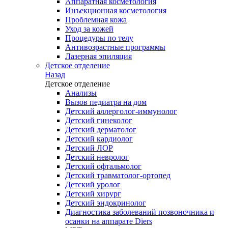
Аппаратная косметология
Инъекционная косметология
Проблемная кожа
Уход за кожей
Процедуры по телу
Антивозрастные программы
Лазерная эпиляция
Детское отделение
Назад
Детское отделение
Анализы
Вызов педиатра на дом
Детский аллерголог-иммунолог
Детский гинеколог
Детский дерматолог
Детский кардиолог
Детский ЛОР
Детский невролог
Детский офтальмолог
Детский травматолог-ортопед
Детский уролог
Детский хирург
Детский эндокринолог
Диагностика заболеваний позвоночника и
осанки на аппарате Diers