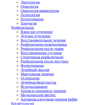
Диетология
Онкология
Онкология-маммология
Психология
Психотерапия
Хирургия
Реабилитация
Взрослое отделение
Детское отделение
Восстановительное лечение
Реабилитация позвоночника
Реабилитация после травм
Восстановление суставов
Спортивная реабилитация
Реабилитация после инсульта
Физиотерапия
Лечебный массаж
Мануальная терапия
Остеопатия
Лечебная физкультура
Иглоукалывание
Гипокси-гиперокси терапия
Медицинский фитнес
Активная клеточная терапия Indiba
Косметология