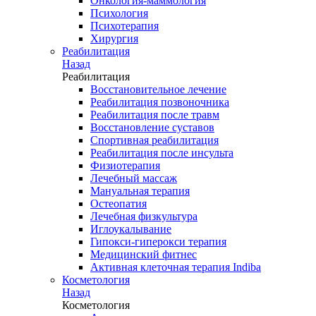
Онкология-маммология
Психология
Психотерапия
Хирургия
Реабилитация
Назад
Реабилитация
Восстановительное лечение
Реабилитация позвоночника
Реабилитация после травм
Восстановление суставов
Спортивная реабилитация
Реабилитация после инсульта
Физиотерапия
Лечебный массаж
Мануальная терапия
Остеопатия
Лечебная физкультура
Иглоукалывание
Гипокси-гиперокси терапия
Медицинский фитнес
Активная клеточная терапия Indiba
Косметология
Назад
Косметология