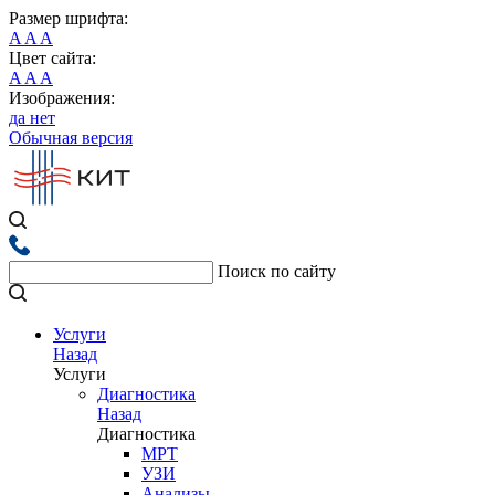
Размер шрифта:
A
A
A
Цвет сайта:
A
A
A
Изображения:
да
нет
Обычная версия
Поиск по сайту
Услуги
Назад
Услуги
Диагностика
Назад
Диагностика
МРТ
УЗИ
Анализы