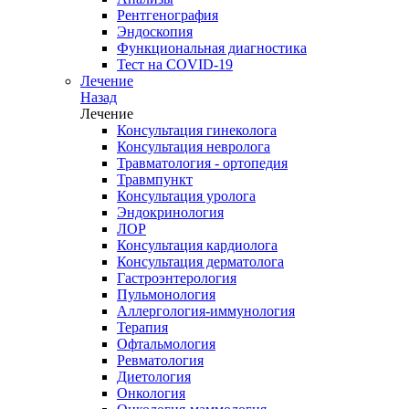
Рентгенография
Эндоскопия
Функциональная диагностика
Тест на COVID-19
Лечение
Назад
Лечение
Консультация гинеколога
Консультация невролога
Травматология - ортопедия
Травмпункт
Консультация уролога
Эндокринология
ЛОР
Консультация кардиолога
Консультация дерматолога
Гастроэнтерология
Пульмонология
Аллергология-иммунология
Терапия
Офтальмология
Ревматология
Диетология
Онкология