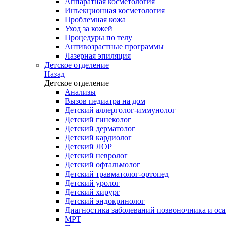
Аппаратная косметология
Инъекционная косметология
Проблемная кожа
Уход за кожей
Процедуры по телу
Антивозрастные программы
Лазерная эпиляция
Детское отделение
Назад
Детское отделение
Анализы
Вызов педиатра на дом
Детский аллерголог-иммунолог
Детский гинеколог
Детский дерматолог
Детский кардиолог
Детский ЛОР
Детский невролог
Детский офтальмолог
Детский травматолог-ортопед
Детский уролог
Детский хирург
Детский эндокринолог
Диагностика заболеваний позвоночника и осан
МРТ