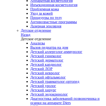
Аппаратная косметология
Инъекционная косметология
Проблемная кожа
Уход за кожей
Процедуры по телу
Антивозрастные программы
Лазерная эпиляция
Детское отделение
Назад
Детское отделение
Анализы
Вызов педиатра на дом
Детский аллерголог-иммунолог
Детский гинеколог
Детский дерматолог
Детский кардиолог
Детский ЛОР
Детский невролог
Детский офтальмолог
Детский травматолог-ортопед
Детский уролог
Детский хирург
Детский эндокринолог
Диагностика заболеваний позвоночника и
осанки на аппарате Diers