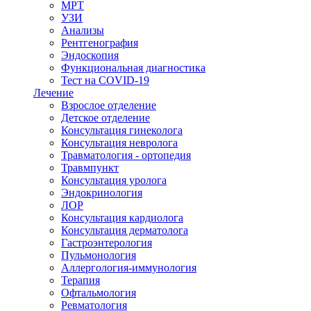
МРТ
УЗИ
Анализы
Рентгенография
Эндоскопия
Функциональная диагностика
Тест на COVID-19
Лечение
Взрослое отделение
Детское отделение
Консультация гинеколога
Консультация невролога
Травматология - ортопедия
Травмпункт
Консультация уролога
Эндокринология
ЛОР
Консультация кардиолога
Консультация дерматолога
Гастроэнтерология
Пульмонология
Аллергология-иммунология
Терапия
Офтальмология
Ревматология