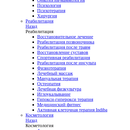
Онкология-маммология
Психология
Психотерапия
Хирургия
Реабилитация
Назад
Реабилитация
Восстановительное лечение
Реабилитация позвоночника
Реабилитация после травм
Восстановление суставов
Спортивная реабилитация
Реабилитация после инсульта
Физиотерапия
Лечебный массаж
Мануальная терапия
Остеопатия
Лечебная физкультура
Иглоукалывание
Гипокси-гиперокси терапия
Медицинский фитнес
Активная клеточная терапия Indiba
Косметология
Назад
Косметология