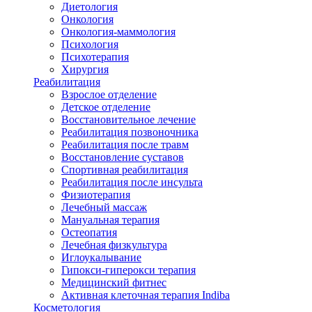
Диетология
Онкология
Онкология-маммология
Психология
Психотерапия
Хирургия
Реабилитация
Взрослое отделение
Детское отделение
Восстановительное лечение
Реабилитация позвоночника
Реабилитация после травм
Восстановление суставов
Спортивная реабилитация
Реабилитация после инсульта
Физиотерапия
Лечебный массаж
Мануальная терапия
Остеопатия
Лечебная физкультура
Иглоукалывание
Гипокси-гиперокси терапия
Медицинский фитнес
Активная клеточная терапия Indiba
Косметология