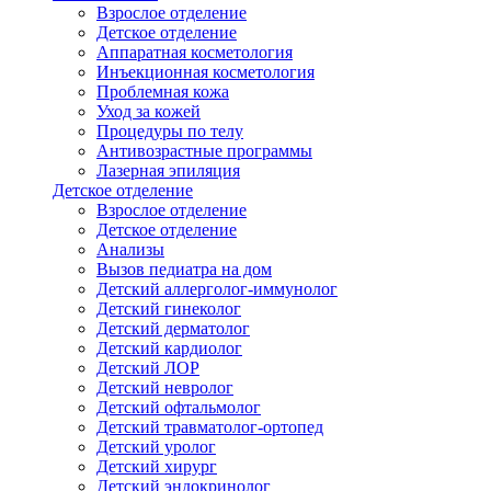
Взрослое отделение
Детское отделение
Аппаратная косметология
Инъекционная косметология
Проблемная кожа
Уход за кожей
Процедуры по телу
Антивозрастные программы
Лазерная эпиляция
Детское отделение
Взрослое отделение
Детское отделение
Анализы
Вызов педиатра на дом
Детский аллерголог-иммунолог
Детский гинеколог
Детский дерматолог
Детский кардиолог
Детский ЛОР
Детский невролог
Детский офтальмолог
Детский травматолог-ортопед
Детский уролог
Детский хирург
Детский эндокринолог