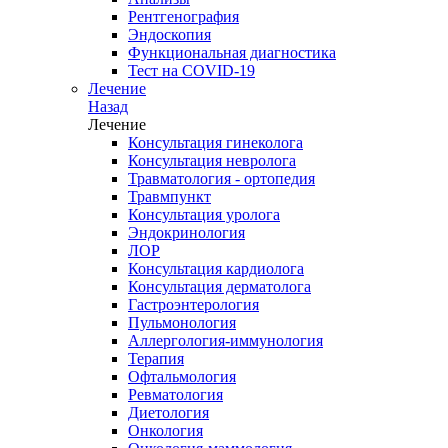
Рентгенография
Эндоскопия
Функциональная диагностика
Тест на COVID-19
Лечение
Назад
Лечение
Консультация гинеколога
Консультация невролога
Травматология - ортопедия
Травмпункт
Консультация уролога
Эндокринология
ЛОР
Консультация кардиолога
Консультация дерматолога
Гастроэнтерология
Пульмонология
Аллергология-иммунология
Терапия
Офтальмология
Ревматология
Диетология
Онкология