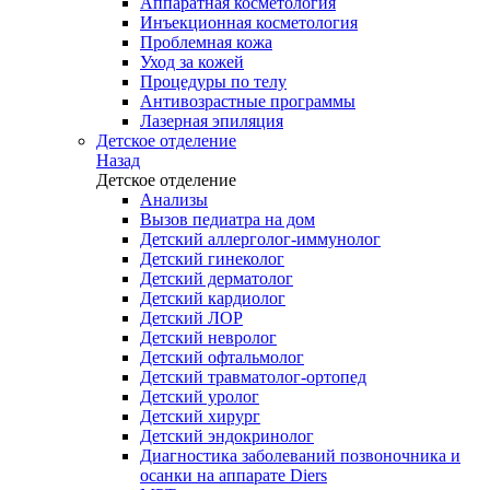
Аппаратная косметология
Инъекционная косметология
Проблемная кожа
Уход за кожей
Процедуры по телу
Антивозрастные программы
Лазерная эпиляция
Детское отделение
Назад
Детское отделение
Анализы
Вызов педиатра на дом
Детский аллерголог-иммунолог
Детский гинеколог
Детский дерматолог
Детский кардиолог
Детский ЛОР
Детский невролог
Детский офтальмолог
Детский травматолог-ортопед
Детский уролог
Детский хирург
Детский эндокринолог
Диагностика заболеваний позвоночника и
осанки на аппарате Diers