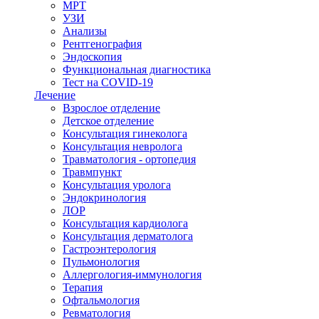
МРТ
УЗИ
Анализы
Рентгенография
Эндоскопия
Функциональная диагностика
Тест на COVID-19
Лечение
Взрослое отделение
Детское отделение
Консультация гинеколога
Консультация невролога
Травматология - ортопедия
Травмпункт
Консультация уролога
Эндокринология
ЛОР
Консультация кардиолога
Консультация дерматолога
Гастроэнтерология
Пульмонология
Аллергология-иммунология
Терапия
Офтальмология
Ревматология