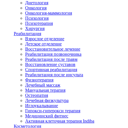
Диетология
Онкология
Онкология-маммология
Психология
Психотерапия
Хирургия
Реабилитация
Взрослое отделение
Детское отделение
Восстановительное лечение
Реабилитация позвоночника
Реабилитация после травм
Восстановление суставов
Спортивная реабилитация
Реабилитация после инсульта
Физиотерапия
Лечебный массаж
Мануальная терапия
Остеопатия
Лечебная физкультура
Иглоукалывание
Гипокси-гиперокси терапия
Медицинский фитнес
Активная клеточная терапия Indiba
Косметология