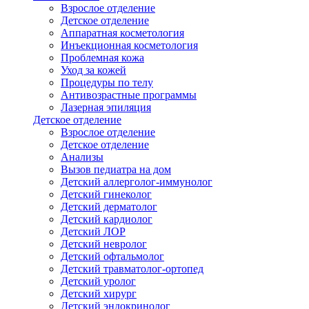
Взрослое отделение
Детское отделение
Аппаратная косметология
Инъекционная косметология
Проблемная кожа
Уход за кожей
Процедуры по телу
Антивозрастные программы
Лазерная эпиляция
Детское отделение
Взрослое отделение
Детское отделение
Анализы
Вызов педиатра на дом
Детский аллерголог-иммунолог
Детский гинеколог
Детский дерматолог
Детский кардиолог
Детский ЛОР
Детский невролог
Детский офтальмолог
Детский травматолог-ортопед
Детский уролог
Детский хирург
Детский эндокринолог