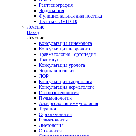
Рентгенография
Эндоскопия
Функциональная диагностика
Тест на COVID-19
Лечение
Назад
Лечение
Консультация гинеколога
Консультация невролога
Травматология - ортопедия
Травмпункт
Консультация уролога
Эндокринология
ЛОР
Консультация кардиолога
Консультация дерматолога
Гастроэнтерология
Пульмонология
Аллергология-иммунология
Терапия
Офтальмология
Ревматология
Диетология
Онкология