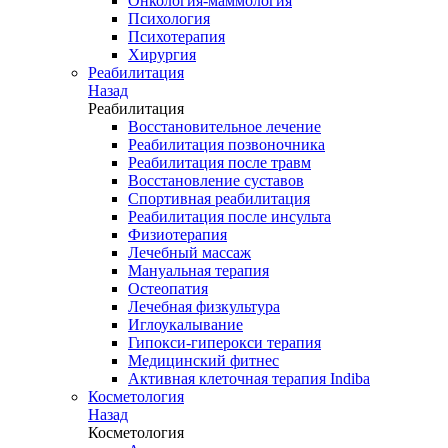
Онкология-маммология
Психология
Психотерапия
Хирургия
Реабилитация
Назад
Реабилитация
Восстановительное лечение
Реабилитация позвоночника
Реабилитация после травм
Восстановление суставов
Спортивная реабилитация
Реабилитация после инсульта
Физиотерапия
Лечебный массаж
Мануальная терапия
Остеопатия
Лечебная физкультура
Иглоукалывание
Гипокси-гиперокси терапия
Медицинский фитнес
Активная клеточная терапия Indiba
Косметология
Назад
Косметология