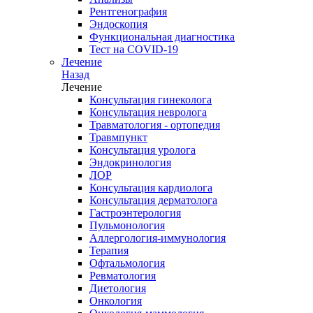
Рентгенография
Эндоскопия
Функциональная диагностика
Тест на COVID-19
Лечение
Назад
Лечение
Консультация гинеколога
Консультация невролога
Травматология - ортопедия
Травмпункт
Консультация уролога
Эндокринология
ЛОР
Консультация кардиолога
Консультация дерматолога
Гастроэнтерология
Пульмонология
Аллергология-иммунология
Терапия
Офтальмология
Ревматология
Диетология
Онкология