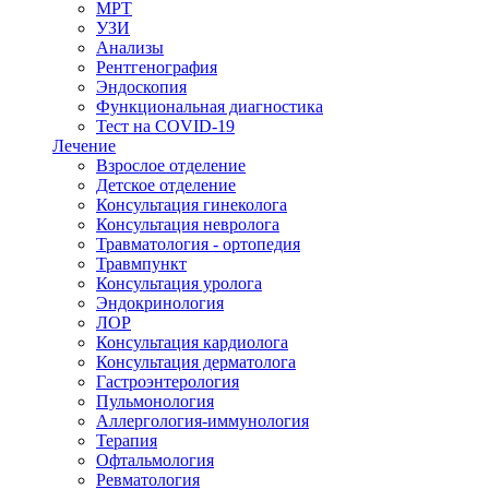
МРТ
УЗИ
Анализы
Рентгенография
Эндоскопия
Функциональная диагностика
Тест на COVID-19
Лечение
Взрослое отделение
Детское отделение
Консультация гинеколога
Консультация невролога
Травматология - ортопедия
Травмпункт
Консультация уролога
Эндокринология
ЛОР
Консультация кардиолога
Консультация дерматолога
Гастроэнтерология
Пульмонология
Аллергология-иммунология
Терапия
Офтальмология
Ревматология