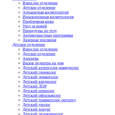
Взрослое отделение
Детское отделение
Аппаратная косметология
Инъекционная косметология
Проблемная кожа
Уход за кожей
Процедуры по телу
Антивозрастные программы
Лазерная эпиляция
Детское отделение
Взрослое отделение
Детское отделение
Анализы
Вызов педиатра на дом
Детский аллерголог-иммунолог
Детский гинеколог
Детский дерматолог
Детский кардиолог
Детский ЛОР
Детский невролог
Детский офтальмолог
Детский травматолог-ортопед
Детский уролог
Детский хирург
Детский эндокринолог