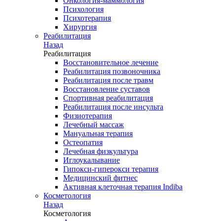
Онкология-маммология
Психология
Психотерапия
Хирургия
Реабилитация
Назад
Реабилитация
Восстановительное лечение
Реабилитация позвоночника
Реабилитация после травм
Восстановление суставов
Спортивная реабилитация
Реабилитация после инсульта
Физиотерапия
Лечебный массаж
Мануальная терапия
Остеопатия
Лечебная физкультура
Иглоукалывание
Гипокси-гиперокси терапия
Медицинский фитнес
Активная клеточная терапия Indiba
Косметология
Назад
Косметология