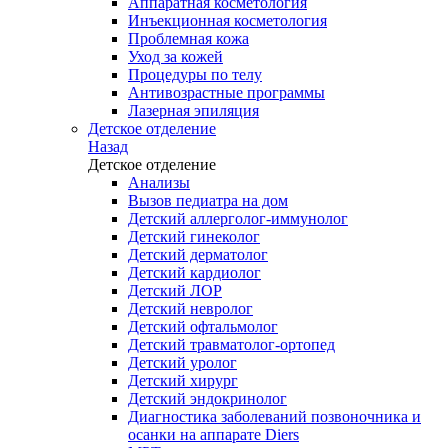
Аппаратная косметология
Инъекционная косметология
Проблемная кожа
Уход за кожей
Процедуры по телу
Антивозрастные программы
Лазерная эпиляция
Детское отделение
Назад
Детское отделение
Анализы
Вызов педиатра на дом
Детский аллерголог-иммунолог
Детский гинеколог
Детский дерматолог
Детский кардиолог
Детский ЛОР
Детский невролог
Детский офтальмолог
Детский травматолог-ортопед
Детский уролог
Детский хирург
Детский эндокринолог
Диагностика заболеваний позвоночника и
осанки на аппарате Diers