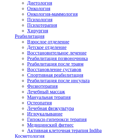
Диетология
Онкология
Онкология-маммология
Психология
Психотерапия
Хирургия
Реабилитация
Взрослое отделение
Детское отделение
Восстановительное лечение
Реабилитация позвоночника
Реабилитация после травм
Восстановление суставов
Спортивная реабилитация
Реабилитация после инсульта
Физиотерапия
Лечебный массаж
Мануальная терапия
Остеопатия
Лечебная физкультура
Иглоукалывание
Гипокси-гиперокси терапия
Медицинский фитнес
Активная клеточная терапия Indiba
Косметология