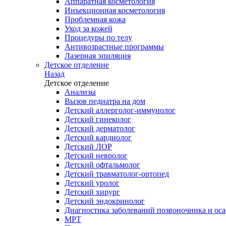
Аппаратная косметология
Инъекционная косметология
Проблемная кожа
Уход за кожей
Процедуры по телу
Антивозрастные программы
Лазерная эпиляция
Детское отделение
Назад
Детское отделение
Анализы
Вызов педиатра на дом
Детский аллерголог-иммунолог
Детский гинеколог
Детский дерматолог
Детский кардиолог
Детский ЛОР
Детский невролог
Детский офтальмолог
Детский травматолог-ортопед
Детский уролог
Детский хирург
Детский эндокринолог
Диагностика заболеваний позвоночника и осан
МРТ