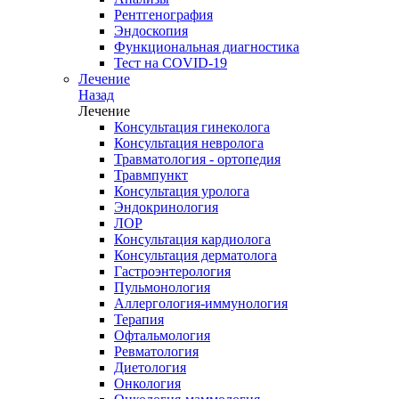
Рентгенография
Эндоскопия
Функциональная диагностика
Тест на COVID-19
Лечение
Назад
Лечение
Консультация гинеколога
Консультация невролога
Травматология - ортопедия
Травмпункт
Консультация уролога
Эндокринология
ЛОР
Консультация кардиолога
Консультация дерматолога
Гастроэнтерология
Пульмонология
Аллергология-иммунология
Терапия
Офтальмология
Ревматология
Диетология
Онкология