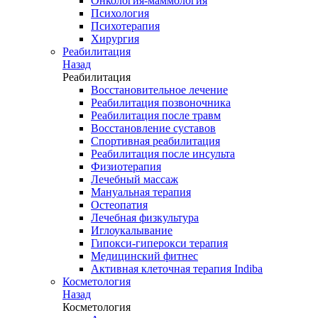
Онкология-маммология
Психология
Психотерапия
Хирургия
Реабилитация
Назад
Реабилитация
Восстановительное лечение
Реабилитация позвоночника
Реабилитация после травм
Восстановление суставов
Спортивная реабилитация
Реабилитация после инсульта
Физиотерапия
Лечебный массаж
Мануальная терапия
Остеопатия
Лечебная физкультура
Иглоукалывание
Гипокси-гиперокси терапия
Медицинский фитнес
Активная клеточная терапия Indiba
Косметология
Назад
Косметология