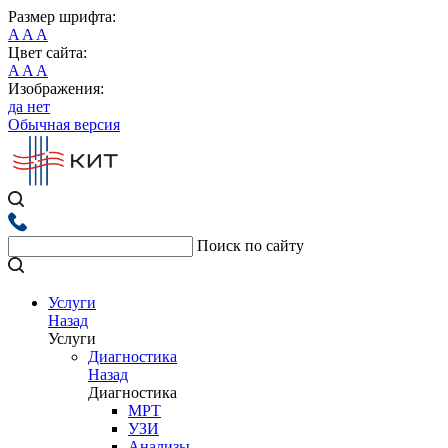
Размер шрифта:
A
A
A
Цвет сайта:
A
A
A
Изображения:
да
нет
Обычная версия
Поиск по сайту
Услуги
Назад
Услуги
Диагностика
Назад
Диагностика
МРТ
УЗИ
Анализы