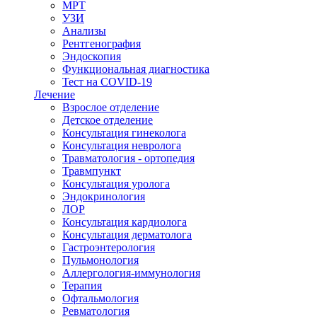
МРТ
УЗИ
Анализы
Рентгенография
Эндоскопия
Функциональная диагностика
Тест на COVID-19
Лечение
Взрослое отделение
Детское отделение
Консультация гинеколога
Консультация невролога
Травматология - ортопедия
Травмпункт
Консультация уролога
Эндокринология
ЛОР
Консультация кардиолога
Консультация дерматолога
Гастроэнтерология
Пульмонология
Аллергология-иммунология
Терапия
Офтальмология
Ревматология