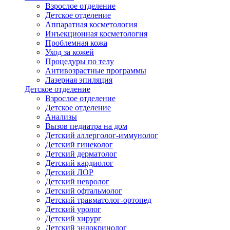
Взрослое отделение
Детское отделение
Аппаратная косметология
Инъекционная косметология
Проблемная кожа
Уход за кожей
Процедуры по телу
Антивозрастные программы
Лазерная эпиляция
Детское отделение
Взрослое отделение
Детское отделение
Анализы
Вызов педиатра на дом
Детский аллерголог-иммунолог
Детский гинеколог
Детский дерматолог
Детский кардиолог
Детский ЛОР
Детский невролог
Детский офтальмолог
Детский травматолог-ортопед
Детский уролог
Детский хирург
Детский эндокринолог