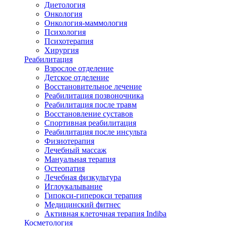
Диетология
Онкология
Онкология-маммология
Психология
Психотерапия
Хирургия
Реабилитация
Взрослое отделение
Детское отделение
Восстановительное лечение
Реабилитация позвоночника
Реабилитация после травм
Восстановление суставов
Спортивная реабилитация
Реабилитация после инсульта
Физиотерапия
Лечебный массаж
Мануальная терапия
Остеопатия
Лечебная физкультура
Иглоукалывание
Гипокси-гиперокси терапия
Медицинский фитнес
Активная клеточная терапия Indiba
Косметология