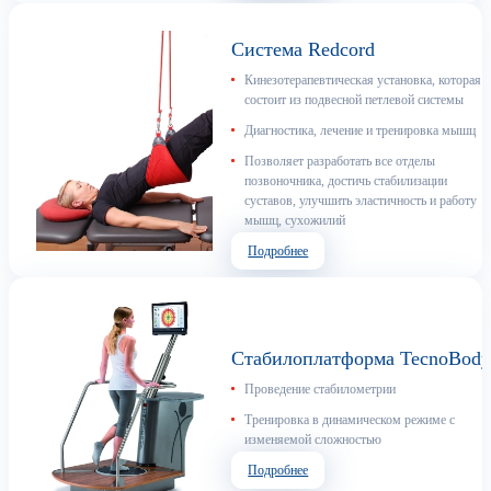
Система Redcord
Кинезотерапевтическая установка, которая
состоит из подвесной петлевой системы
Диагностика, лечение и тренировка мышц
Позволяет разработать все отделы
позвоночника, достичь стабилизации
суставов, улучшить эластичность и работу
мышц, сухожилий
Подробнее
Стабилоплатформа TecnoBod
Проведение стабилометрии
Тренировка в динамическом режиме с
изменяемой сложностью
Подробнее