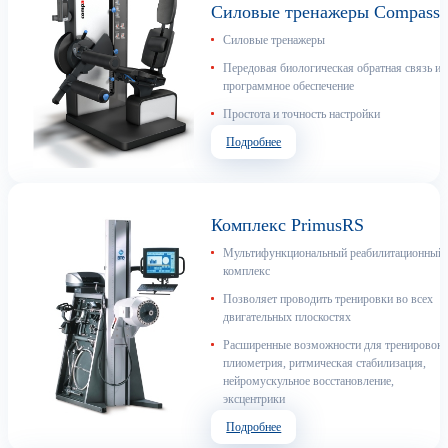
Силовые тренажеры Compass
Силовые тренажеры
Передовая биологическая обратная связь и
программное обеспечение
Простота и точность настройки
Подробнее
Комплекс PrimusRS
Мультифункциональный реабилитационный
комплекс
Позволяет проводить тренировки во всех
двигательных плоскостях
Расширенные возможности для тренировок:
плиометрия, ритмическая стабилизация,
нейромускульное восстановление,
эксцентрики
Подробнее