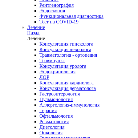
Рентгенография
Эндоскопия
Функциональная диагностика
Тест на COVID-19
Лечение
Назад
Лечение
Консультация гинеколога
Консультация невролога
Травматология - ортопедия
Травмпункт
Консультация уролога
Эндокринология
ЛОР
Консультация кардиолога
Консультация дерматолога
Гастроэнтерология
Пульмонология
Аллергология-иммунология
Терапия
Офтальмология
Ревматология
Диетология
Онкология