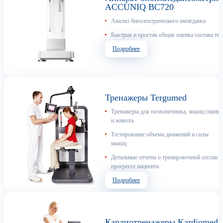
ACCUNIQ BC720
Анализ биоэлектрического импеданса
Быстрая и простая общая оценка состава тел
Подробнее
Тренажеры Tergumed
Тренажеры для позвоночника, мышц спины
и живота
Тестирование объема движений и силы
мышц
Детальные отчеты о тренировочной сессии и
прогрессе пациента
Подробнее
Кардиотренажеры Kardiomed