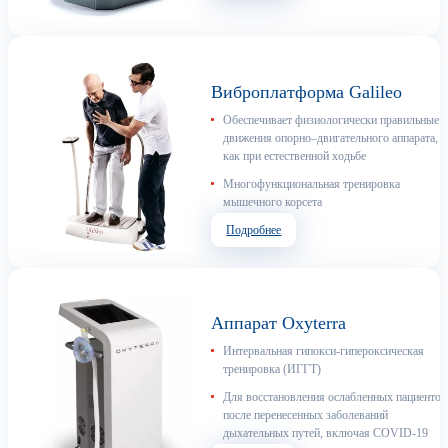
Виброплатформа Galileo
Обеспечивает физиологически правильные
движения опорно–двигательного аппарата,
как при естественной ходьбе
Многофункциональная тренировка
мышечного корсета
Подробнее
Аппарат Oxyterra
Интервальная гипокси-гипероксическая
тренировка (ИГГТ)
Для восстановления ослабленных пациентов
после перенесенных заболеваний
дыхательных путей, включая COVID-19