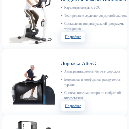
Кардиотренажеры с БОС
Тестирование сердечно-сосудистой системы
Составление индивидуальной программы
тренировок
Подробнее
Дорожка AlterG
Антигравитационная беговая дорожка
Безопасная и комфортная разгрузочная
терапия
Cистема видеомониторинга с обратной
видеосвязью
Подробнее