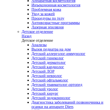
Аппаратная косметология
Инъекционная косметология
Проблемная кожа
Уход за кожей
Процедуры по телу
Антивозрастные программы
Лазерная эпиляция
Детское отделение
Назад
Детское отделение
Анализы
Вызов педиатра на дом
Детский аллерголог-иммунолог
Детский гинеколог
Детский дерматолог
Детский кардиолог
Детский ЛОР
Детский невролог
Детский офтальмолог
Детский травматолог-ортопед
Детский уролог
Детский хирург
Детский эндокринолог
Диагностика заболеваний позвоночника и
осанки на аппарате Diers