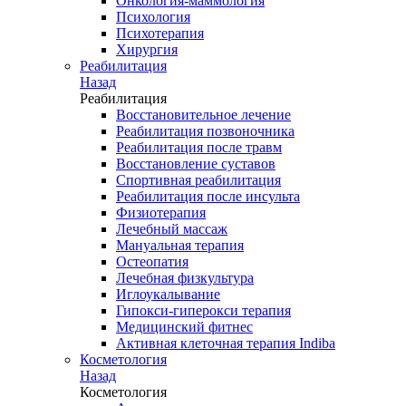
Онкология-маммология
Психология
Психотерапия
Хирургия
Реабилитация
Назад
Реабилитация
Восстановительное лечение
Реабилитация позвоночника
Реабилитация после травм
Восстановление суставов
Спортивная реабилитация
Реабилитация после инсульта
Физиотерапия
Лечебный массаж
Мануальная терапия
Остеопатия
Лечебная физкультура
Иглоукалывание
Гипокси-гиперокси терапия
Медицинский фитнес
Активная клеточная терапия Indiba
Косметология
Назад
Косметология