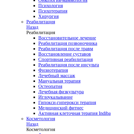
Онкология-маммология
Психология
Психотерапия
Хирургия
Реабилитация
Назад
Реабилитация
Восстановительное лечение
Реабилитация позвоночника
Реабилитация после травм
Восстановление суставов
Спортивная реабилитация
Реабилитация после инсульта
Физиотерапия
Лечебный массаж
Мануальная терапия
Остеопатия
Лечебная физкультура
Иглоукалывание
Гипокси-гиперокси терапия
Медицинский фитнес
Активная клеточная терапия Indiba
Косметология
Назад
Косметология