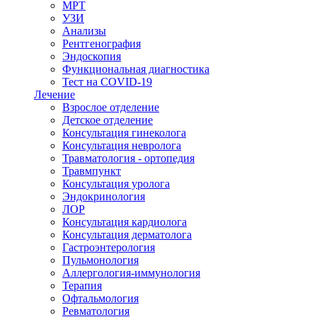
МРТ
УЗИ
Анализы
Рентгенография
Эндоскопия
Функциональная диагностика
Тест на COVID-19
Лечение
Взрослое отделение
Детское отделение
Консультация гинеколога
Консультация невролога
Травматология - ортопедия
Травмпункт
Консультация уролога
Эндокринология
ЛОР
Консультация кардиолога
Консультация дерматолога
Гастроэнтерология
Пульмонология
Аллергология-иммунология
Терапия
Офтальмология
Ревматология