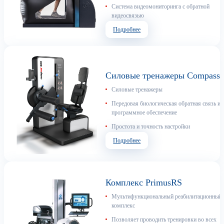
Cистема видеомониторинга с обратной
видеосвязью
Подробнее
Силовые тренажеры Compass
Силовые тренажеры
Передовая биологическая обратная связь и
программное обеспечение
Простота и точность настройки
Подробнее
Комплекс PrimusRS
Мультифункциональный реабилитационный
комплекс
Позволяет проводить тренировки во всех