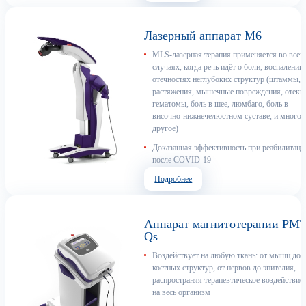
Лазерный аппарат M6
MLS-лазерная терапия применяется во всех
случаях, когда речь идёт о боли, воспалении,
отечностях неглубоких структур (штаммы,
растяжения, мышечные повреждения, отеки
гематомы, боль в шее, люмбаго, боль в
височно-нижнечелюстном суставе, и многое
другое)
Доказанная эффективность при реабилитаци
после COVID-19
Подробнее
Аппарат магнитотерапии PM
Qs
Воздействует на любую ткань: от мышц до
костных структур, от нервов до эпителия,
распространяя терапевтическое воздействие
на весь организм