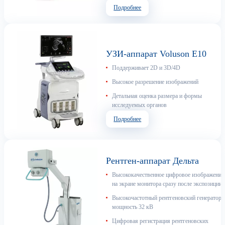
Подробнее
УЗИ-аппарат Voluson E10
Поддерживает 2D и 3D/4D
Высокое разрешение изображений
Детальная оценка размера и формы
исследуемых органов
Подробнее
Рентген-аппарат Дельта
Высококачественное цифровое изображение
на экране монитора сразу после экспозиции
Высокочастотный рентгеновский генератор,
мощность 32 кВ
Цифровая регистрация рентгеновских