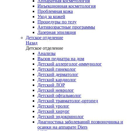
Аппаратная косметология
Инъекционная косметология
Проблемная кожа
Уход за кожей
Процедуры по телу
Антивозрастные программы
Лазерная эпиляция
Детское отделение
Назад
Детское отделение
Анализы
Вызов педиатра на дом
Детский аллерголог-иммунолог
Детский гинеколог
Детский дерматолог
Детский кардиолог
Детский ЛОР
Детский невролог
Детский офтальмолог
Детский травматолог-ортопед
Детский уролог
Детский хирург
Детский эндокринолог
Диагностика заболеваний позвоночника и
осанки на аппарате Diers