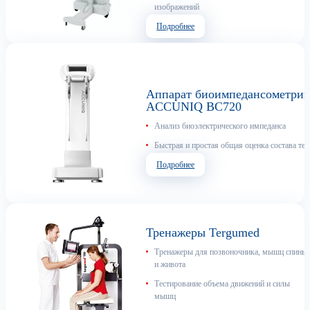
изображений
Подробнее
Аппарат биоимпедансометри
ACCUNIQ BC720
Анализ биоэлектрического импеданса
Быстрая и простая общая оценка состава тел
Подробнее
Тренажеры Tergumed
Тренажеры для позвоночника, мышц спины
и живота
Тестирование объема движений и силы
мышц