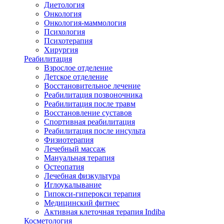
Диетология
Онкология
Онкология-маммология
Психология
Психотерапия
Хирургия
Реабилитация
Взрослое отделение
Детское отделение
Восстановительное лечение
Реабилитация позвоночника
Реабилитация после травм
Восстановление суставов
Спортивная реабилитация
Реабилитация после инсульта
Физиотерапия
Лечебный массаж
Мануальная терапия
Остеопатия
Лечебная физкультура
Иглоукалывание
Гипокси-гиперокси терапия
Медицинский фитнес
Активная клеточная терапия Indiba
Косметология