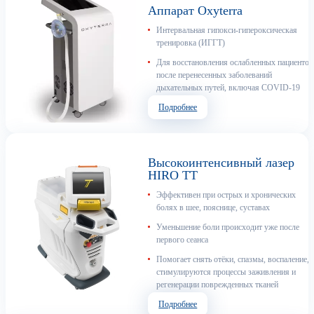
Аппарат Oxyterra
Интервальная гипокси-гипероксическая
тренировка (ИГГТ)
Для восстановления ослабленных пациентов
после перенесенных заболеваний
дыхательных путей, включая COVID-19
Подробнее
Высокоинтенсивный лазер
HIRO TT
Эффективен при острых и хронических
болях в шее, пояснице, суставах
Уменьшение боли происходит уже после
первого сеанса
Помогает снять отёки, спазмы, воспаление,
стимулируются процессы заживления и
регенерации поврежденных тканей
Подробнее