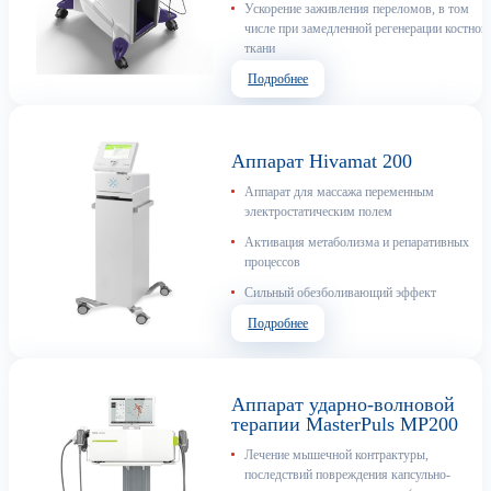
Ускорение заживления переломов, в том
числе при замедленной регенерации костной
ткани
Подробнее
Аппарат Hivamat 200
Аппарат для массажа переменным
электростатическим полем
Активация метаболизма и репаративных
процессов
Сильный обезболивающий эффект
Подробнее
Аппарат ударно-волновой
терапии MasterPuls MP200
Лечение мышечной контрактуры,
последствий повреждения капсульно-