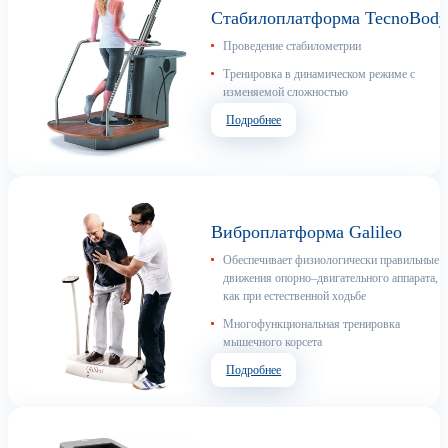
Стабилоплатформа TecnoBod
Проведение стабилометрии
Тренировка в динамическом режиме с
изменяемой сложностью
Подробнее
Виброплатформа Galileo
Обеспечивает физиологически правильные
движения опорно–двигательного аппарата,
как при естественной ходьбе
Многофункциональная тренировка
мышечного корсета
Подробнее