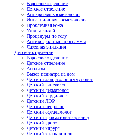
Взрослое отделение
Детское отделение
Аппаратная косметология
Инъекционная косметология
Проблемная кожа
Уход за кожей
Процедуры по телу
Антивозрастные программы
Лазерная эпиляция
Детское отделение
Взрослое отделение
Детское отделение
Анализы
Вызов педиатра на дом
Детский аллерголог-иммунолог
Детский гинеколог
Детский дерматолог
Детский кардиолог
Детский ЛОР
Детский невролог
Детский офтальмолог
Детский травматолог-ортопед
Детский уролог
Детский хирург
Детский эндокринолог