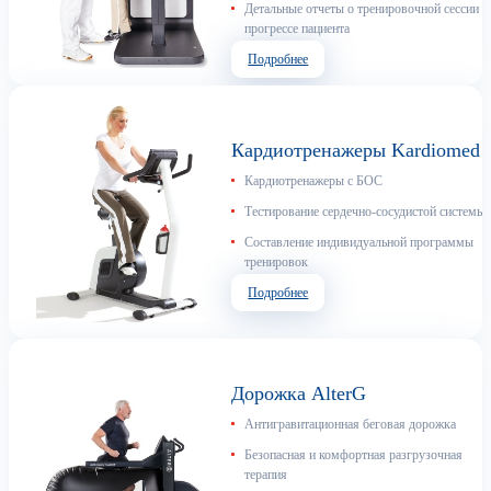
Детальные отчеты о тренировочной сессии и
прогрессе пациента
Подробнее
Кардиотренажеры Kardiomed
Кардиотренажеры с БОС
Тестирование сердечно-сосудистой системы
Составление индивидуальной программы
тренировок
Подробнее
Дорожка AlterG
Антигравитационная беговая дорожка
Безопасная и комфортная разгрузочная
терапия