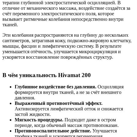
терапии глубинной электростатической осцилляцией. В
отличие от механического массажа, воздействие создаётся за
счёт переменного электростатического поля, которое
вызывает ритмичные колебания непосредственно внутри
тканей.
Эти колебания распространяются на глубину до нескольких
сантиметров, затрагивая кожу, подкожно-жировую клетчатку,
мышцы, фасции и лимфатическую систему. В результате
уменьшается отёчность, улучшается микроциркуляция и
ускоряется восстановление повреждённых структур.
В чём уникальность Hivamat 200
Глубинное воздействие без давления.
Осцилляция
формируется внутри тканей, а не за счёт внешнего
давления.
Выраженный противоотёчный эффект.
Активизируется лимфатический отток и снижается
застой жидкости.
Мягкость процедуры.
Подходит даже в остром
периоде, когда обычный массаж противопоказан.
Противовоспалительное действие.
Улучшается
трофика тканей и ускоряется регенерация.