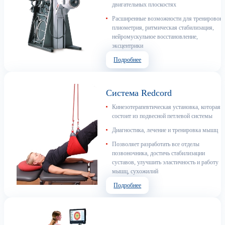
двигательных плоскостях
Расширенные возможности для тренировок:
плиометрия, ритмическая стабилизация,
нейромускульное восстановление,
эксцентрики
Подробнее
Система Redcord
Кинезотерапевтическая установка, которая
состоит из подвесной петлевой системы
Диагностика, лечение и тренировка мышц
Позволяет разработать все отделы
позвоночника, достичь стабилизации
суставов, улучшить эластичность и работу
мышц, сухожилий
Подробнее