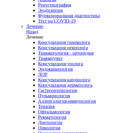
Рентгенография
Эндоскопия
Функциональная диагностика
Тест на COVID-19
Лечение
Назад
Лечение
Консультация гинеколога
Консультация невролога
Травматология - ортопедия
Травмпункт
Консультация уролога
Эндокринология
ЛОР
Консультация кардиолога
Консультация дерматолога
Гастроэнтерология
Пульмонология
Аллергология-иммунология
Терапия
Офтальмология
Ревматология
Диетология
Онкология